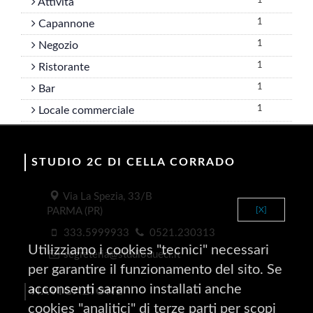
1
Attivita
1
Capannone
1
Negozio
1
Ristorante
1
Bar
1
Locale commerciale
STUDIO 2C DI CELLA CORRADO
Via La Spezia, 33/B
[X]
PARMA (PR)
333.5999933
0521.230313
Utilizziamo i cookies "tecnici" necessari
segreteria@studiodueci.it
per garantire il funzionamento del sito. Se
acconsenti saranno installati anche
NAVIGAZIONE
cookies "analitici" di terze parti per scopi