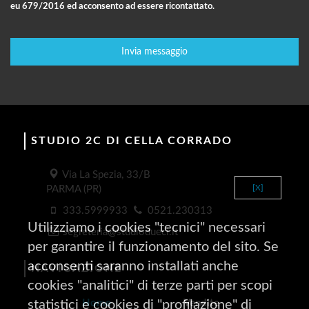
eu 679/2016 ed acconsento ad essere ricontattato.
STUDIO 2C DI CELLA CORRADO
Via La Spezia, 33/B
[X]
PARMA (PR)
333.5999933
0521.230313
Utilizziamo i cookies "tecnici" necessari
segreteria@studiodueci.it
per garantire il funzionamento del sito. Se
acconsenti saranno installati anche
NAVIGAZIONE
cookies "analitici" di terze parti per scopi
statistici e cookies di "profilazione" di
Home
Vendite