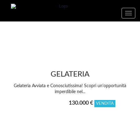
Toggle
naviga
GELATERIA
Gelateria Avviata e Conosciutissima! Scopri un'opportunità
imperdibile nel...
130.000 €
Locale commerciale
VENDITA