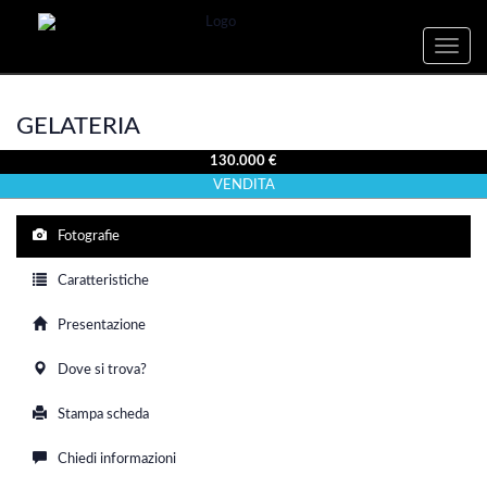
Toggle
naviga
GELATERIA
130.000 €
VENDITA
Fotografie
Caratteristiche
Presentazione
Dove si trova?
Stampa scheda
Chiedi informazioni