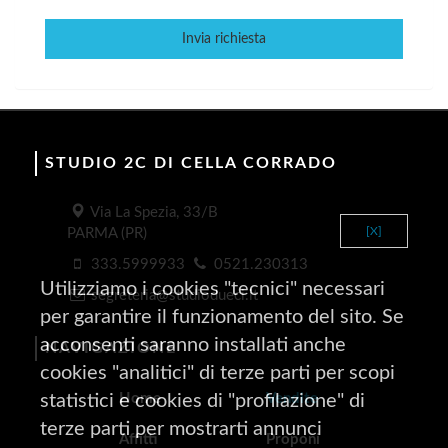
Invia richiesta
STUDIO 2C DI CELLA CORRADO
Via La Spezia, 33/B
[X]
PARMA (PR)
333.5999933
0521.230313
Utilizziamo i cookies "tecnici" necessari
segreteria@studiodueci.it
per garantire il funzionamento del sito. Se
acconsenti saranno installati anche
NAVIGAZIONE
cookies "analitici" di terze parti per scopi
Home
Vendite
statistici e cookies di "profilazione" di
terze parti per mostrarti annunci
Affitti
Proponi