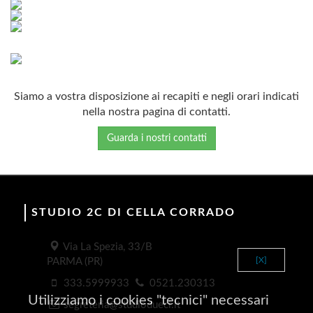
Siamo a vostra disposizione ai recapiti e negli orari indicati
nella nostra pagina di contatti.
Guarda i nostri contatti
STUDIO 2C DI CELLA CORRADO
Via La Spezia, 33/B
[X]
PARMA (PR)
333.5999933
0521.230313
Utilizziamo i cookies "tecnici" necessari
segreteria@studiodueci.it