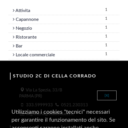
1
Attivita
1
Capannone
1
Negozio
1
Ristorante
1
Bar
1
Locale commerciale
STUDIO 2C DI CELLA CORRADO
Via La Spezia, 33/B
[X]
PARMA (PR)
333.5999933
0521.230313
Utilizziamo i cookies "tecnici" necessari
segreteria@studiodueci.it
per garantire il funzionamento del sito. Se