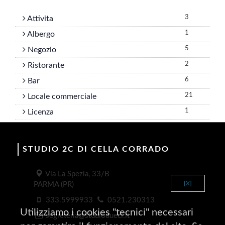
3
Attivita
1
Albergo
5
Negozio
2
Ristorante
6
Bar
21
Locale commerciale
1
Licenza
STUDIO 2C DI CELLA CORRADO
Via La Spezia, 33/B
[X]
PARMA (PR)
333.5999933
0521.230313
Utilizziamo i cookies "tecnici" necessari
segreteria@studiodueci.it