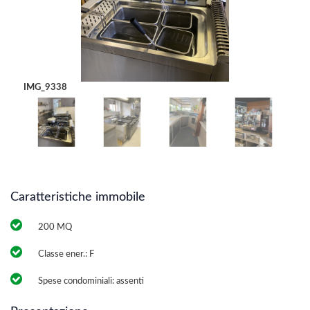
IMG_9338
IMG_
Caratteristiche immobile
200 MQ
Classe ener.: F
Spese condominiali: assenti