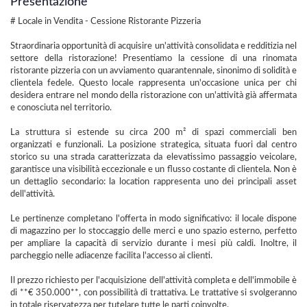
Presentazione
# Locale in Vendita - Cessione Ristorante Pizzeria
Straordinaria opportunità di acquisire un'attività consolidata e redditizia nel
settore della ristorazione! Presentiamo la cessione di una rinomata
ristorante pizzeria con un avviamento quarantennale, sinonimo di solidità e
clientela fedele. Questo locale rappresenta un'occasione unica per chi
desidera entrare nel mondo della ristorazione con un'attività già affermata
e conosciuta nel territorio.
La struttura si estende su circa 200 m² di spazi commerciali ben
organizzati e funzionali. La posizione strategica, situata fuori dal centro
storico su una strada caratterizzata da elevatissimo passaggio veicolare,
garantisce una visibilità eccezionale e un flusso costante di clientela. Non è
un dettaglio secondario: la location rappresenta uno dei principali asset
dell'attività.
Le pertinenze completano l'offerta in modo significativo: il locale dispone
di magazzino per lo stoccaggio delle merci e uno spazio esterno, perfetto
per ampliare la capacità di servizio durante i mesi più caldi. Inoltre, il
parcheggio nelle adiacenze facilita l'accesso ai clienti.
Il prezzo richiesto per l'acquisizione dell'attività completa e dell'immobile è
di **€ 350.000**, con possibilità di trattativa. Le trattative si svolgeranno
in totale riservatezza per tutelare tutte le parti coinvolte.