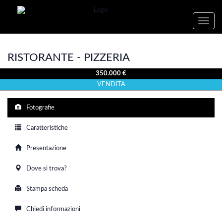
Toggle
naviga
RISTORANTE - PIZZERIA
350.000 €
VENDITA
Fotografie
Caratteristiche
Presentazione
Dove si trova?
Stampa scheda
Chiedi informazioni