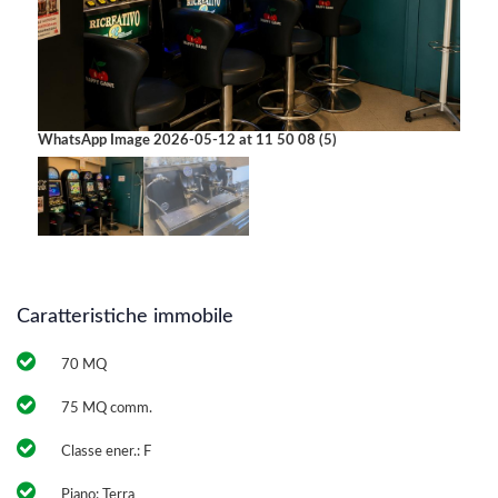
WhatsApp Image 2026-05-12 at 11 50 08 (5)
IMG_
Caratteristiche immobile
70 MQ
75 MQ comm.
Classe ener.: F
Piano: Terra