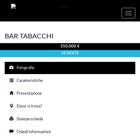
Toggle
naviga
BAR TABACCHI
350.000 €
VENDITA
Fotografie
Caratteristiche
Presentazione
Dove si trova?
Stampa scheda
Chiedi informazioni