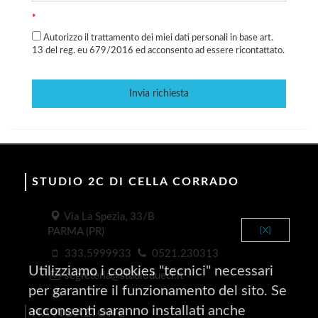
*
Autorizzo il trattamento dei miei dati personali in base art.
13 del reg. eu 679/2016 ed acconsento ad essere ricontattato.
Invia richiesta
STUDIO 2C DI CELLA CORRADO
Via La Spezia, 33/B
[X]
PARMA (PR)
333.5999933
0521.230313
Utilizziamo i cookies "tecnici" necessari
segreteria@studiodueci.it
per garantire il funzionamento del sito. Se
acconsenti saranno installati anche
NAVIGAZIONE