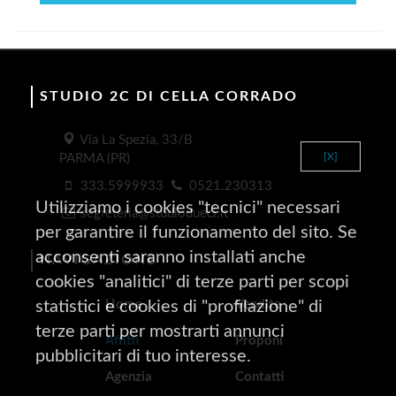
STUDIO 2C DI CELLA CORRADO
Via La Spezia, 33/B
[X]
PARMA (PR)
333.5999933
0521.230313
Utilizziamo i cookies "tecnici" necessari
segreteria@studiodueci.it
per garantire il funzionamento del sito. Se
acconsenti saranno installati anche
NAVIGAZIONE
cookies "analitici" di terze parti per scopi
Home
Vendite
statistici e cookies di "profilazione" di
terze parti per mostrarti annunci
Affitti
Proponi
pubblicitari di tuo interesse.
Agenzia
Contatti