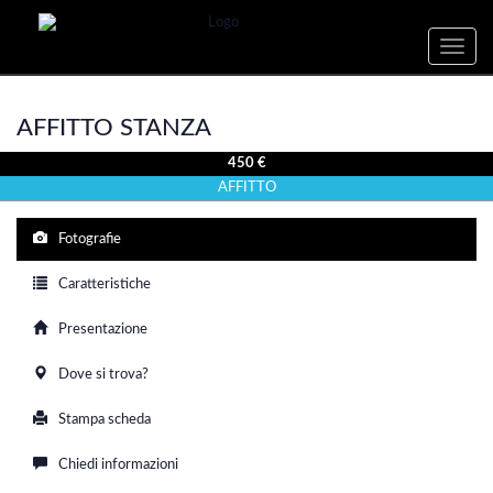
Toggle
naviga
AFFITTO STANZA
450 €
AFFITTO
Fotografie
Caratteristiche
Presentazione
Dove si trova?
Stampa scheda
Chiedi informazioni