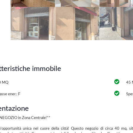
tteristiche immobile
0 MQ
45 
asse ener.: F
Spes
entazione
o NEGOZIO in Zona Centrale!**
'opportunità unica nel cuore della città! Questo negozio di circa 40 mq, si