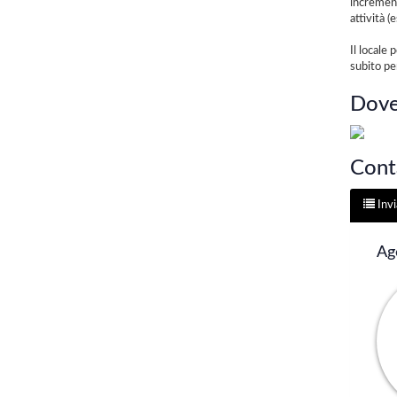
incrementa
attività 
Il locale
subito pe
Dove
Conta
Invi
Ag