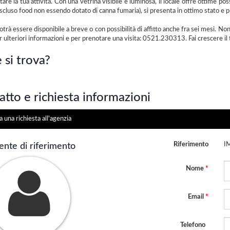
re la tua attività. Con una vetrina visibile e luminosa, il locale offre ottime possib
(escluso food non essendo dotato di canna fumaria), si presenta in ottimo stato e
 potrà essere disponibile a breve o con possibilità di affitto anche fra sei mesi. 
r ulteriori informazioni e per prenotare una visita: 0521.230313. Fai crescere il 
 si trova?
tto e richiesta informazioni
a una richiesta all'agenzia
Riferimento
I
ente di riferimento
Nome
*
Email
*
Telefono