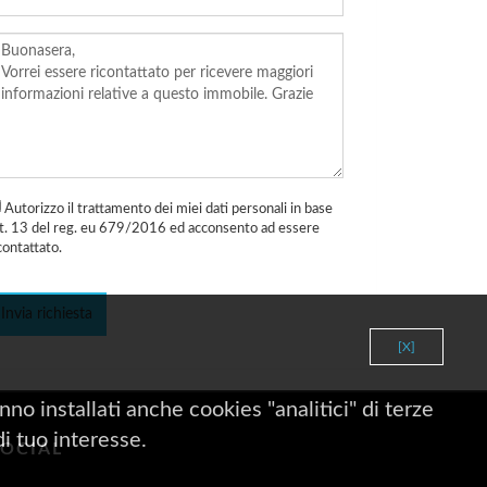
Autorizzo il trattamento dei miei dati personali in base
rt. 13 del reg. eu 679/2016 ed acconsento ad essere
contattato.
Invia richiesta
[X]
no installati anche cookies "analitici" di terze
di tuo interesse.
SOCIAL