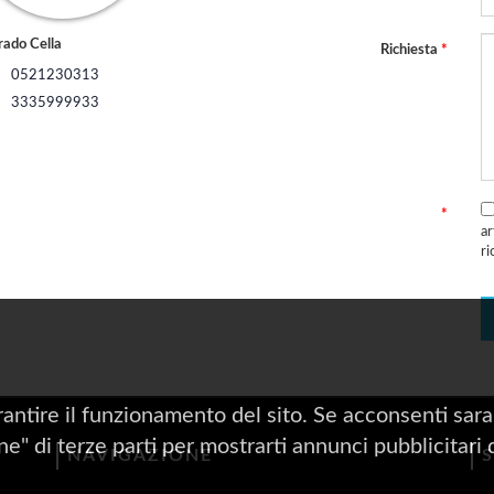
rado Cella
Richiesta
*
0521230313
3335999933
*
a
ri
rantire il funzionamento del sito. Se acconsenti saran
one" di terze parti per mostrarti annunci pubblicitari 
NAVIGAZIONE