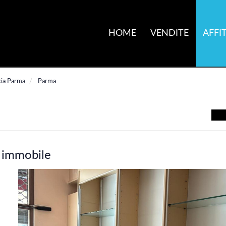
HOME
VENDITE
AFFIT
cia Parma
Parma
 immobile