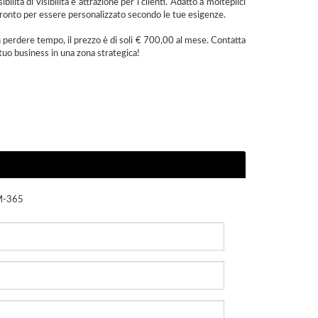
ilità di visibilità e attrazione per i clienti. Adatto a molteplici
 pronto per essere personalizzato secondo le tue esigenze.
Non perdere tempo, il prezzo è di soli € 700,00 al mese. Contatta
tuo business in una zona strategica!
M-365