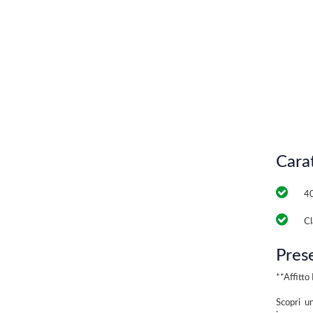
Cara
4
Cl
Pres
**Affitt
Scopri un