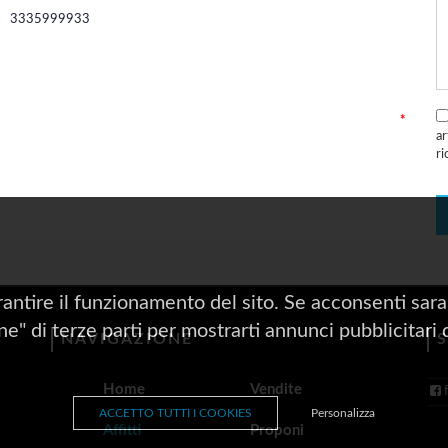
3335999933
*
a
ri
rantire il funzionamento del sito. Se acconsenti saran
one" di terze parti per mostrarti annunci pubblicitari 
NAVIGAZIONE
Home
Vendite
ACCETTO TUTTI I COOKIES
Personalizza
Affitti
Proponi