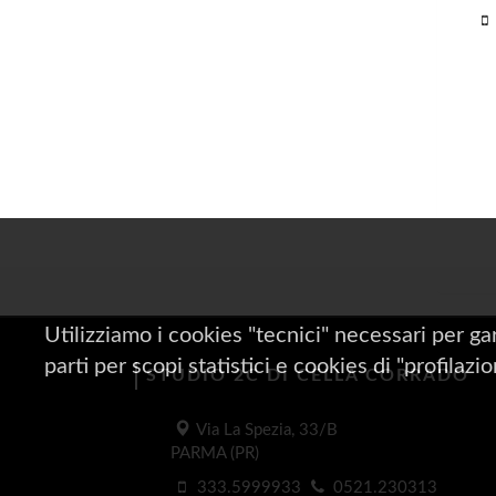
Utilizziamo i cookies "tecnici" necessari per ga
parti per scopi statistici e cookies di "profilazi
STUDIO 2C DI CELLA CORRADO
Via La Spezia, 33/B
PARMA (PR)
333.5999933
0521.230313