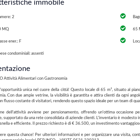
tteristiche immobile
mere: 2
Bagn
0 MQ
65 
asse ener.: F
Loca
ese condominiali: assenti
entazione
Attività Alimentari con Gastronomia
'opportunità unica nel cuore della città! Questo locale di 65 m², situato al pian
ia. Con due ampie vetrine, la visibilità è garantita e attira clienti da ogni an
un flusso costante di visitatori, rendendo questo spazio ideale per un team di quat
one dell'attività avviene per pensionamento, offrendo un'ottima occasione pe
e, supportato da una rete consolidata di aziende clienti. L'inventario è modest
snella e efficiente. Il prezzo richiesto è di € 36.500, un investimento vantaggio
re questa chance! Per ulteriori informazioni e per organizzare una visita, co