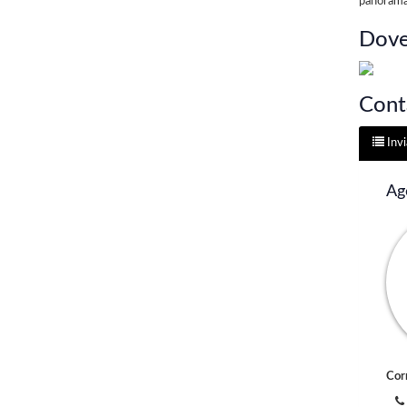
panorama
Dove
Conta
Invi
Ag
Cor