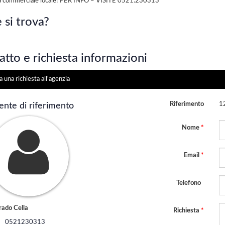
 commerciale locale! PER INFO – VISITE 0521.230313
 si trova?
tto e richiesta informazioni
a una richiesta all'agenzia
Riferimento
1
ente di riferimento
Nome
*
Email
*
Telefono
rado Cella
Richiesta
*
0521230313