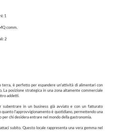
i: 1
MQ comm.
li: 2
o terra, è perfetto per espandere un'attività di alimentari con
golo. La posizione strategica in una zona altamente commerciale
tro addetti.
r subentrare in un business già avviato e con un fatturato
o in quanto l'approvvigionamento è quotidiano, permettendo una
so per chi desidera entrare nel mondo della gastronomia.
ntattaci subito. Questo locale rappresenta una vera gemma nel