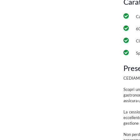
Cara
Ca
6
Cl
Sp
Pres
CEDIAMO 
Scopri un
gastronom
assicura 
La cessi
eccellent
gestione 
Non perde