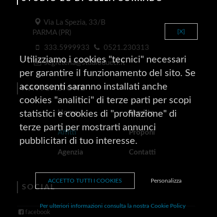
Via La Spezia, 33/B
[X]
PARMA (PR)
333.5999933
0521.230313
Utilizziamo i cookies "tecnici" necessari
segreteria@studiodueci.it
per garantire il funzionamento del sito. Se
acconsenti saranno installati anche
NAVIGAZIONE
cookies "analitici" di terze parti per scopi
statistici e cookies di "profilazione" di
Home
Vendite
terze parti per mostrarti annunci
Affitti
Proponi
pubblicitari di tuo interesse.
Agenzia
Contatti
ACCETTO TUTTI I COOKIES
Personalizza
SOCIAL
Per ulteriori informazioni consulta la nostra Cookie Policy
facebook