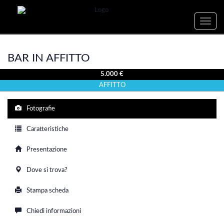
Toggle
naviga
BAR IN AFFITTO
5.000 €
AFFITTO
Fotografie
Caratteristiche
Presentazione
Dove si trova?
Stampa scheda
Chiedi informazioni